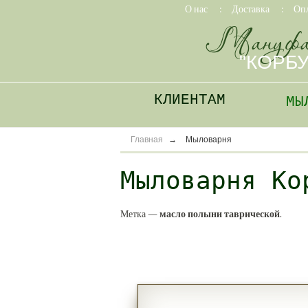
О нас
:
Доставка
:
Оп
Мануфа
"КОРБ
КЛИЕНТАМ
МЫ
Главная
→
Мыловарня
Мыловарня Ко
Метка —
масло полыни таврической
.