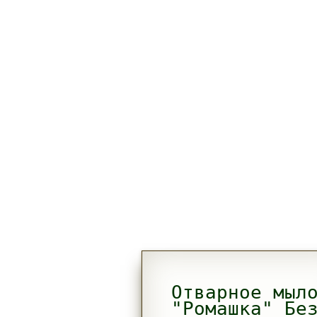
Отварное мыл
"Ромашка" Бе