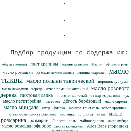
Подбор продукции по содержанию:
лист крапивы
мёд цветочный
корень девясила
Настои
эф. масло розы
масло
масло ромашки
живица кедровая
эф масло можжевельника
тыквы
масло полыни таврической
порошок куркумы
масло розового
череда
отвар ромашки аптечной
масло макадамии
дерева
пихтовая лапка
отвар коры ивы
чистотел молотый
лук
дёготь берёзовый
масло петитгрейна
чистотел
масло сирени
масло миндаля
фиалка
отвар крапивы
сахар
календулы лист соль
масло
настойка прополиса
отвар корня лопуха войлочного
хмель
розмарина
розмарин
Лепестки розы
чайное дерево
масло имбиря
масло ромашки эфирное
Алоэ Вера (порошок)
листья календулы
листья базилика