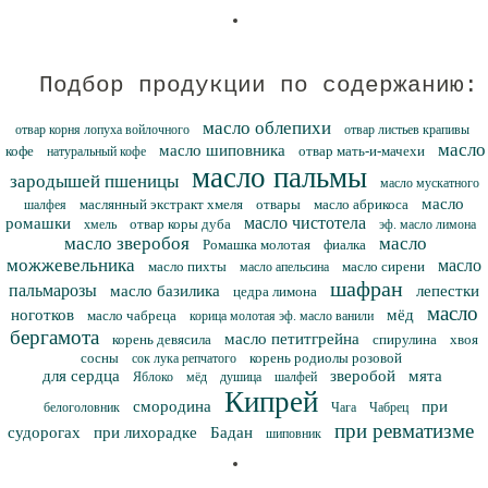
Подбор продукции по содержанию:
масло облепихи
отвар корня лопуха войлочного
отвар листьев крапивы
масло
масло шиповника
кофе
отвар мать-и-мачехи
натуральный кофе
масло пальмы
зародышей пшеницы
масло мускатного
масло
маслянный экстракт хмеля
отвары
масло абрикоса
шалфея
масло чистотела
ромашки
отвар коры дуба
хмель
эф. масло лимона
масло зверобоя
масло
Ромашка молотая
фиалка
можжевельника
масло
масло пихты
масло сирени
масло апельсина
шафран
пальмарозы
масло базилика
лепестки
цедра лимона
масло
ноготков
мёд
масло чабреца
корица молотая эф. масло ванили
бергамота
масло петитгрейна
корень девясила
спирулина
хвоя
сосны
корень родиолы розовой
сок лука репчатого
для сердца
зверобой
мята
Яблоко
мёд
душица
шалфей
Кипрей
смородина
при
белоголовник
Чага
Чабрец
при ревматизме
судорогах
при лихорадке
Бадан
шиповник