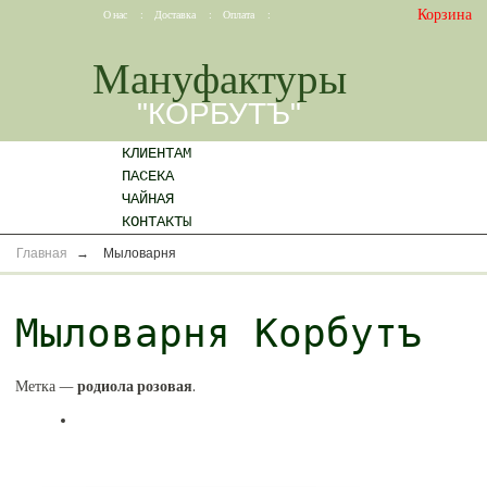
Корзина
О нас
:
Доставка
:
Оплата
:
Мануфактуры
"КОРБУТЪ"
КЛИЕНТАМ
ПАСЕКА
ЧАЙНАЯ
КОНТАКТЫ
Главная
→
Мыловарня
Мыловарня Корбутъ
Метка —
родиола розовая
.