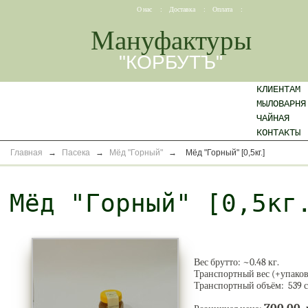
О нас
:
Доставка
:
Оплата
:
Мануфактуры
"КОРБУТЪ"
КЛИЕНТАМ
МЫЛОВАРНЯ
ЧАЙНАЯ
КОНТАКТЫ
Главная
→
Пасека
→
Мёд "Горный"
→
Мёд "Горный" [0,5кг.]
Мёд "Горный" [0,5кг
Вес брутто: ~
0.48
кг.
Транспортный вес (+упаков
Транспортный объём: 539 с