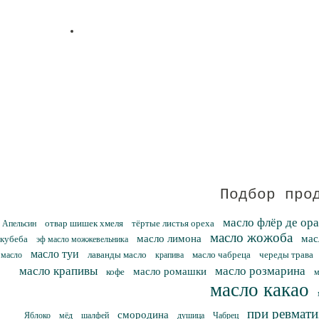
Подбор прод
масло флёр де ор
отвар шишек хмеля
тёртые листья ореха
Апельсин
масло жожоба
масло лимона
мас
кубеба
эф масло можжевельника
масло туи
лаванды масло
масло чабреца
череды трава
масло
крапива
масло крапивы
масло розмарина
масло ромашки
кофе
м
масло какао
при ревмати
смородина
Яблоко
мёд
шалфей
душица
Чабрец