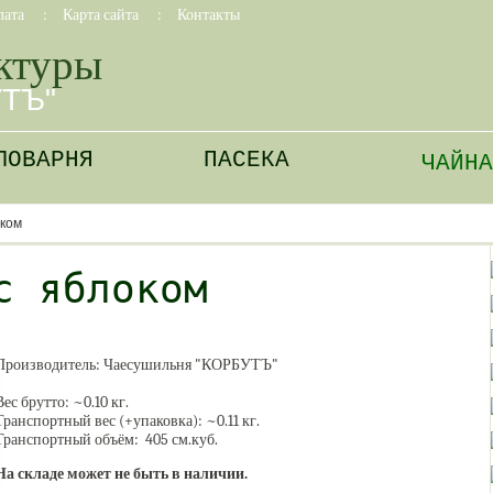
лата
:
Карта сайта
:
Контакты
ктуры
УТЪ"
ЛОВАРНЯ
ПАСЕКА
ЧАЙНА
оком
с яблоком
Производитель:
Чаесушильня "КОРБУТЪ"
Вес брутто: ~
0.10
кг.
Транспортный вес (+упаковка): ~
0.11
кг.
Транспортный объём: 405 см.куб.
На складе может не быть в наличии.