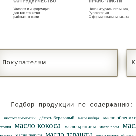
СОТРУДНИЧЕСТВО
ПРАЙС-ЛИСТЫ
Условия и информация
Цена натурального мыла,
для тех кто хочет
Русского чая.
работать с нами
С формированием заказа.
Покупателям
К
Подбор продукции по содержанию:
масло облепих
дёготь берёзовый
а
чистотел молотый
масло имбиря
масло кокоса
мас
масло крапивы
сточки
масло розы
масло лаванды
масло пачули
 ванили
корица молотая эф. масло