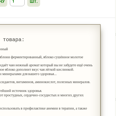
НУ
ШТ.
 товара:
анный
яблони ферментированный, яблоко сушённое молотое
даёт чаю нежный аромат который вы не забудете ещё очень
е яблоко дополнит вкус чая лёгкой кислинкой.
и минералами для вашего здоровья…
ксидантов, витаминов, аминокислот, полезных минералов.
тейший источник здоровья.
от простудных, сердечно-сосудистых и многих других
использовать в
профилактике анемии в терапии, а также