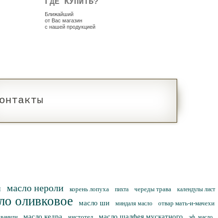
ГДЕ КУПИТЬ?
Ближайший
от Вас магазин
с нашей продукцией
онтакты
масло нероли
и
корень лопуха
череды трава
пихта
календулы лист
ло оливковое
масло ши
отвар мать-и-мачехи
миндаля масло
масло кедра
масло шалфея мускатного
чистотел
 ванили
эф. масло