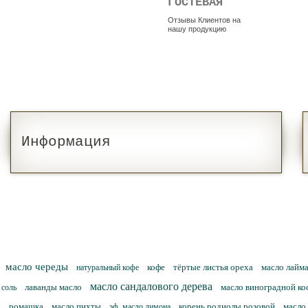
ГОСТЕВАЯ
Отзывы Клиентов на
нашу продукцию
Информация
масло череды
кофе
тёртые листья ореха
масло лайм
натуральный кофе
масло сандалового дерева
лаванды масло
масло виноградной ко
соль
ромашка
масло пихты
корень родиолы розовой
масло
эф. масло лимона