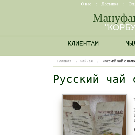
О нас
:
Доставка
:
Оп
Мануфа
"КОРБ
КЛИЕНТАМ
МЫ
Главная
→
Чайная
→
Русский чай с ябл
Русский чай 