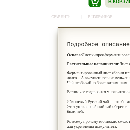
В КОРЗИ
|
СРАВНИТЬ
В ИЗБРАННОЕ
Подробное описание
Основа:
Лист кипрея ферментиров
Растительные наполнители:
Лист 
Ферментированный лист яблони при
долго… А высушенное и измельчённо
Чай необычайно богат витаминами 
В этом чае содержится много антио
Яблоневый Русский чай — это бога
Этот уникальнейший чай оберегает 
болезней.
Ко всему прочему
его можно смело 
для укрепления иммунитета.